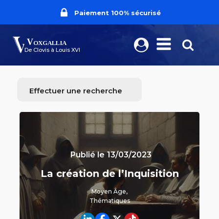
Livraison dans le monde entier
Frais de port offerts dès 70€
Fabriqué en France
Paiement 100% sécurisé
Voxgallia
De Clovis à Louis XVI
Effectuer une recherche
Publié le
13/03/2023
La création de l’Inquisition
Moyen Âge
,
Thématiques