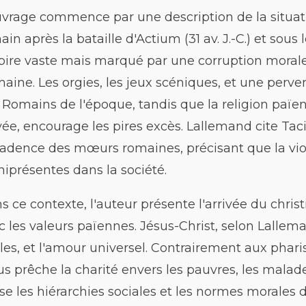
uvrage commence par une description de la situati
ain après la bataille d'Actium (31 av. J.-C.) et sous
ire vaste mais marqué par une corruption morale 
aine. Les orgies, les jeux scéniques, et une perver
 Romains de l'époque, tandis que la religion païen
vée, encourage les pires excès. Lallemand cite Tacit
adence des mœurs romaines, précisant que la viol
iprésentes dans la société.
s ce contexte, l'auteur présente l'arrivée du chr
c les valeurs païennes. Jésus-Christ, selon Lallema
bles, et l'amour universel. Contrairement aux phari
us prêche la charité envers les pauvres, les malad
se les hiérarchies sociales et les normes morales