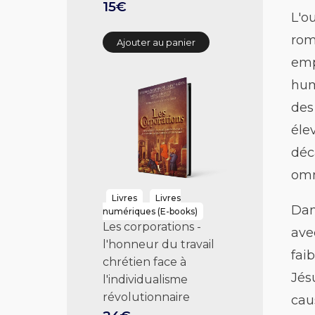
15€
L'o
rom
Ajouter au panier
emp
hum
des
éle
déc
omn
Livres
Livres
Dan
numériques (E-books)
Les corporations -
ave
l'honneur du travail
fai
chrétien face à
Jés
l'individualisme
révolutionnaire
cau