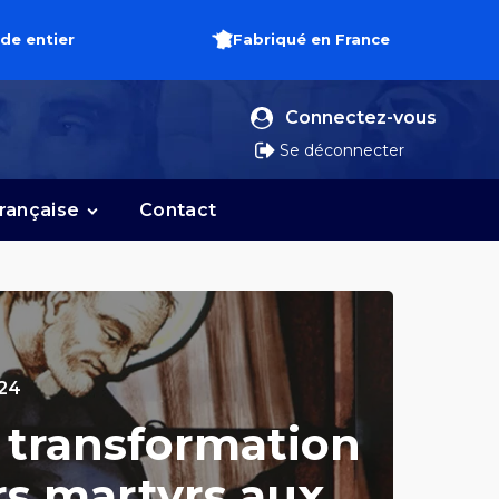
de entier
Fabriqué en France
Connectez-vous
Se déconnecter
française
Contact
024
t transformation
rs martyrs aux