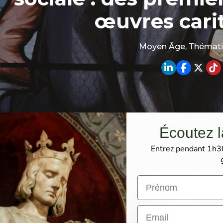
œuvres carit
Moyen Âge
,
Thémat
Écoutez l
Entrez pendant 1h30
Le nom
Email