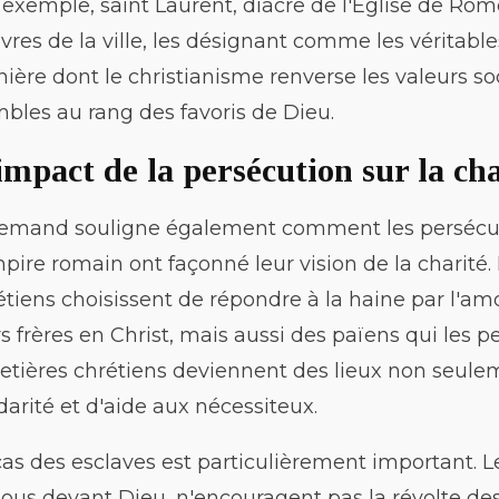
 exemple, saint Laurent, diacre de l'Église de Rom
res de la ville, les désignant comme les véritables t
ière dont le christianisme renverse les valeurs so
bles au rang des favoris de Dieu.
impact de la persécution sur la ch
lemand souligne également comment les persécuti
mpire romain ont façonné leur vision de la charité. 
étiens choisissent de répondre à la haine par l'a
rs frères en Christ, mais aussi des païens qui les 
etières chrétiens deviennent des lieux non seule
idarité et d'aide aux nécessiteux.
cas des esclaves est particulièrement important. Le
tous devant Dieu, n'encouragent pas la révolte de