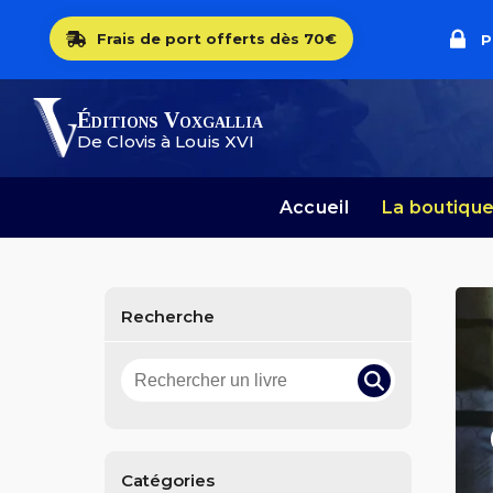
Frais de port offerts dès 70€
P
Éditions Voxgallia
De Clovis à Louis XVI
Accueil
La boutiqu
Recherche
Catégories