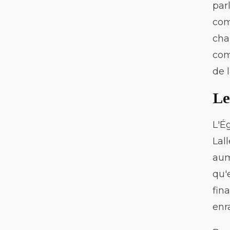
par
com
cha
com
de 
Le
L'É
Lal
aum
qu'
fin
enr