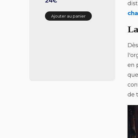
24€
dis
cha
Ajouter au panier
La
Dès
l'o
en 
que
con
de 