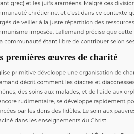
lant grec) et les juifs araméens. Malgré ces divisio
munauté chrétienne, et c'est dans ce contexte que
rgés de veiller à la juste répartition des ressource
munisme imposée, Lallemand précise que cette c
la communauté étant libre de contribuer selon se
s premières œuvres de charité
glise primitive développe une organisation de charit
lemand décrit comment les diacres et diaconesses 
ônes, des soins aux malades, et de l'aide aux orph
encore rudimentaire, se développe rapidement po
ancées par les dons des fidèles. Le soin aux pauvr
aciné dans les enseignements du Christ.