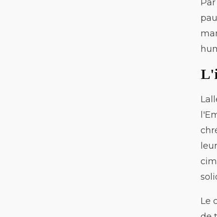
Par
pauv
man
hum
L'
Lal
l'E
chr
leu
cim
sol
Le 
de 