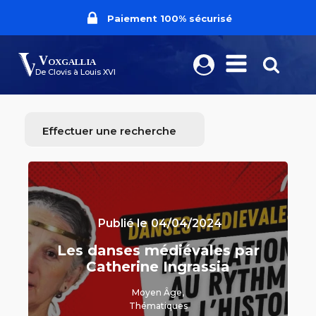
Livraison dans le monde entier
Frais de port offerts dès 70€
Fabriqué en France
Paiement 100% sécurisé
Voxgallia
De Clovis à Louis XVI
Effectuer une recherche
Publié le
04/04/2024
Les danses médiévales par
Catherine Ingrassia
Moyen Âge
,
Thématiques