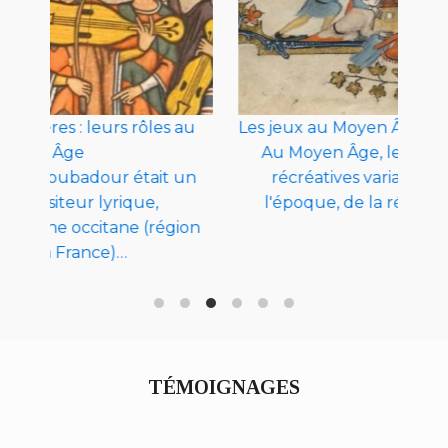
u
Les jeux au Moyen Âge
La 
Au Moyen Âge, les jeux et les activités
Hé
n
récréatives variaient en fonction de
r
l'époque, de la région et des classes…
on
TÉMOIGNAGES