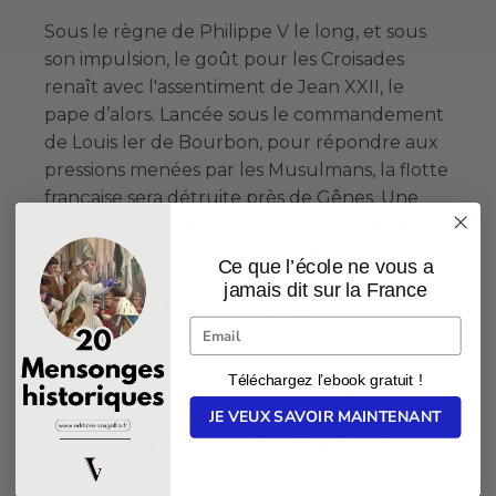
Sous le règne de Philippe V le long, et sous
son impulsion, le goût pour les Croisades
renaît avec l'assentiment de Jean XXII, le
pape d’alors. Lancée sous le commandement
de Louis Ier de Bourbon, pour répondre aux
pressions menées par les Musulmans, la flotte
française sera détruite près de Gênes. Une
seconde expédition sera prévue jusqu’au
moment où une croisade interne au royaume
Ce que l’école ne vous a
débuta, cette croisade prit le nom de
jamais dit sur la France
“croisade des Pastoureaux”. A partir de
Email
l’année 1320, ce mouvement populaire de
jeunes exaltés, sans chef, tourna au désastre
Téléchargez l’ebook gratuit !
et finit par des exactions à l’encontre des juifs,
JE VEUX SAVOIR MAINTENANT
du clergé, des paysans ou encore contre des
bâtiments et places royales. Condamnée par
le Pape, les Pastoureaux seront exécutés par