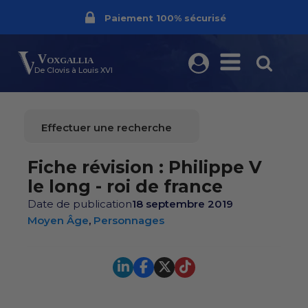
Livraison dans le monde entier
Frais de port offerts dès 70€
Fabriqué en France
Paiement 100% sécurisé
Voxgallia
De Clovis à Louis XVI
Effectuer une recherche
Fiche révision : Philippe V
le long - roi de france
Date de publication
18 septembre 2019
Moyen Âge
,
Personnages